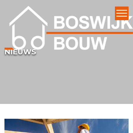
Home
NIEUWS
Vacatures
Diensten
Elektra
Projecten
Organisatie