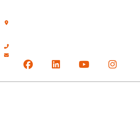
CONTACT
Velperengh 10
3941 BZ Doorn
0343 - 413 540
info@boswijk.nl
© 2026 Boswijk – Bouw - alle rechten voorbehouden
Sitemap