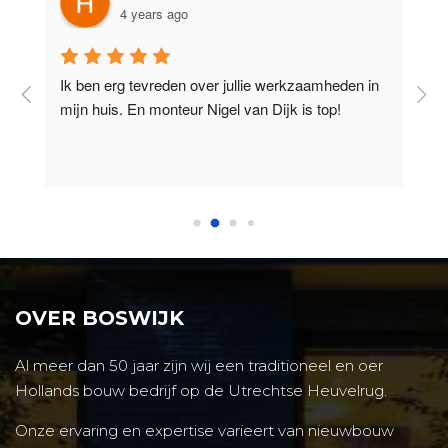
4 years ago
Ik ben erg tevreden over jullie werkzaamheden in 
g
l 
mijn huis. En monteur Nigel van Dijk is top!
T
OVER BOSWIJK
Al meer dan 50 jaar zijn wij een traditioneel en oer
Hollands bouw bedrijf op de Utrechtse Heuvelrug.
Onze ervaring en expertise varieert van nieuwbouw