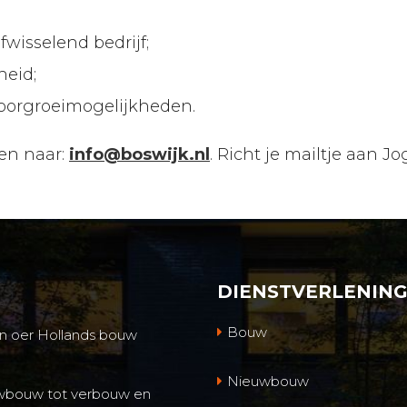
wisselend bedrijf;
heid;
oorgroeimogelijkheden.
ren naar:
info@boswijk.nl
. Richt je mailtje aan 
DIENSTVERLENIN
Bouw
 en oer Hollands bouw
Nieuwbouw
euwbouw tot verbouw en