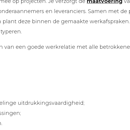
f mee op projecten. Je verzorgt de
maatvoering
va
, onderaannemers en leveranciers. Samen met de 
 plant deze binnen de gemaakte werkafspraken. R
typeren.
n van een goede werkrelatie met alle betrokkene
linge uitdrukkingsvaardigheid;
ssingen;
.