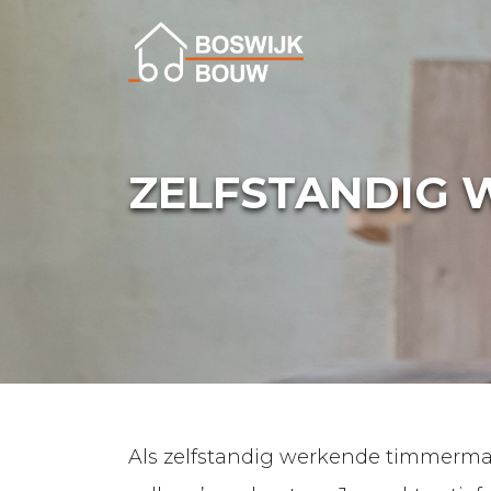
Home
ZELFSTANDIG
Vacatures
Diensten
Elektra
Projecten
Organisatie
Als zelfstandig werkende timmerman 