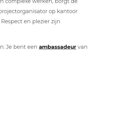
n complexe werken, borgt de
projectorganisator op kantoor
espect en plezier zijn
n. Je bent een
ambassadeur
van