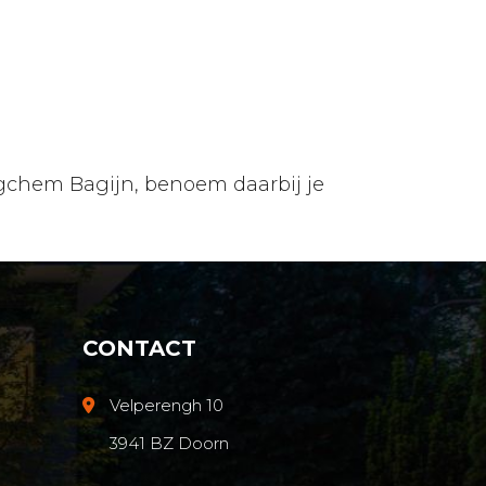
Jogchem Bagijn, benoem daarbij je
G
CONTACT
Velperengh 10
3941 BZ Doorn