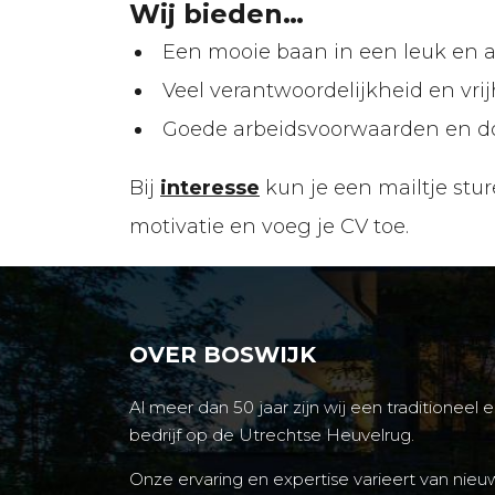
Wij bieden…
Een mooie baan in een leuk en af
Veel verantwoordelijkheid en vrij
Goede arbeidsvoorwaarden en d
Bij
interesse
kun je een mailtje stu
motivatie en voeg je CV toe.
OVER BOSWIJK
Al meer dan 50 jaar zijn wij een traditioneel
bedrijf op de Utrechtse Heuvelrug.
Onze ervaring en expertise varieert van ni